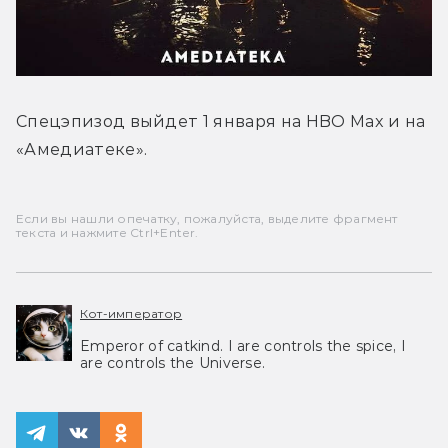
Спецэпизод выйдет 1 января на HBO Max и на 
«Амедиатеке».
Если вы нашли опечатку, пожалуйста, выделите фрагмент
текста и нажмите Ctrl+Enter.
Кот-император
Emperor of catkind. I are controls the spice, I
are controls the Universe.