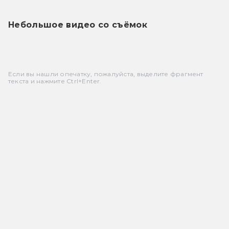
Небольшое видео со съёмок
Если вы нашли опечатку, пожалуйста, выделите фрагмент
текста и нажмите Ctrl+Enter.