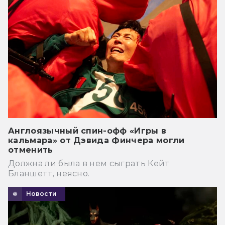
Англоязычный спин-офф «Игры в
кальмара» от Дэвида Финчера могли
отменить
Должна ли была в нем сыграть Кейт
Бланшетт, неясно.
Новости