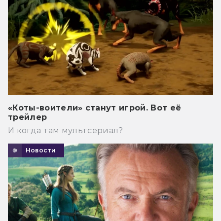
«Коты-воители» станут игрой. Вот её
трейлер
И когда там мультсериал?
Новости