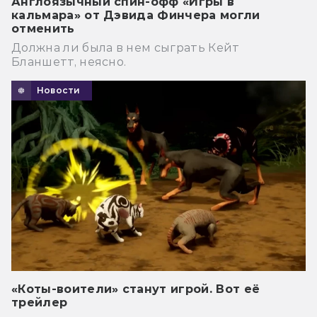
Англоязычный спин-офф «Игры в
кальмара» от Дэвида Финчера могли
отменить
Должна ли была в нем сыграть Кейт
Бланшетт, неясно.
Новости
«Коты-воители» станут игрой. Вот её
трейлер