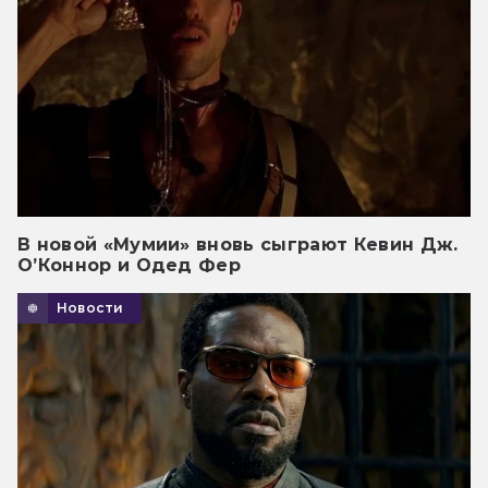
В новой «Мумии» вновь сыграют Кевин Дж.
О’Коннор и Одед Фер
Новости