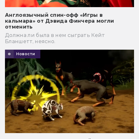
Англоязычный спин-офф «Игры в
кальмара» от Дэвида Финчера могли
отменить
Должна ли была в нем сыграть Кейт
Бланшетт, неясно.
Новости