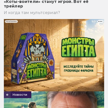
«Коты-воители» станут игрой. Вот её
трейлер
И когда там мультсериал?
РЕКЛАМА
Новости