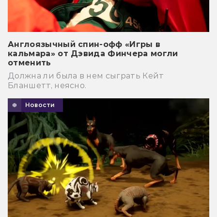
Англоязычный спин-офф «Игры в
кальмара» от Дэвида Финчера могли
отменить
Должна ли была в нем сыграть Кейт
Бланшетт, неясно.
Новости