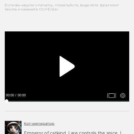
Если вы нашли опечатку, пожалуйста, выделите фрагмент
текста и нажмите Ctrl+Enter.
00:00
00:00
Кот-император
Emperor of catkind. I are controls the spice, I