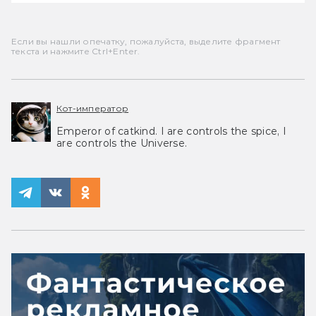
Если вы нашли опечатку, пожалуйста, выделите фрагмент
текста и нажмите Ctrl+Enter.
Кот-император
Emperor of catkind. I are controls the spice, I
are controls the Universe.