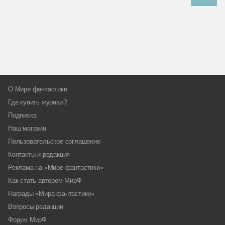
О Мире фантастики
Где купить журнал?
Подписка
Наш магазин
Пользовательское соглашение
Контакты и редакция
Реклама на «Мире фантастики»
Как стать автором МирФ
Награды «Мира фантастики»
Вопросы редакции
Форум МирФ