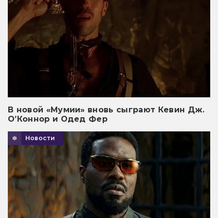
В новой «Мумии» вновь сыграют Кевин Дж.
О’Коннор и Одед Фер
Новости