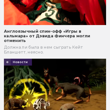
Англоязычный спин-офф «Игры в
кальмара» от Дэвида Финчера могли
отменить
Должна ли была в нем сыграть Кейт
Бланшетт, неясно.
Новости