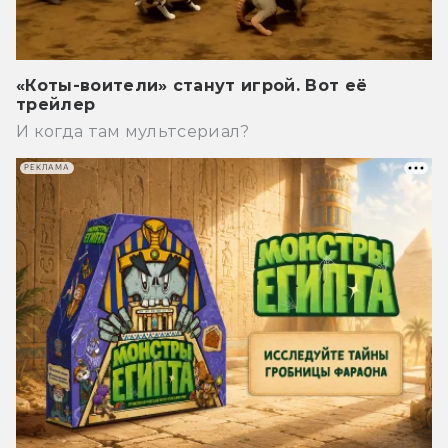
«Коты-воители» станут игрой. Вот её
трейлер
И когда там мультсериал?
РЕКЛАМА