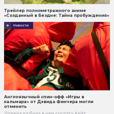
Трейлер полнометражного аниме
«Созданный в Бездне: Тайна пробуждения»
Новости
Англоязычный спин-офф «Игры в
кальмара» от Дэвида Финчера могли
отменить
Должна ли была в нем сыграть Кейт