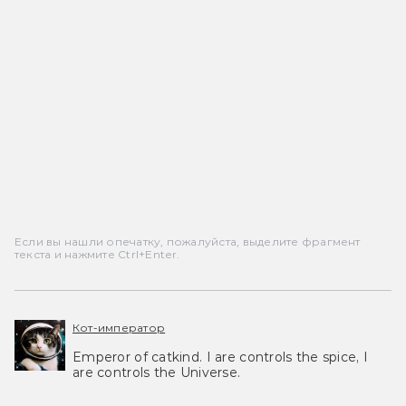
Если вы нашли опечатку, пожалуйста, выделите фрагмент
текста и нажмите Ctrl+Enter.
Кот-император
Emperor of catkind. I are controls the spice, I
are controls the Universe.