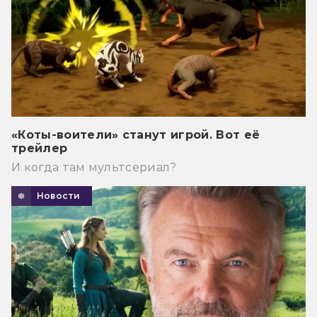
«Коты-воители» станут игрой. Вот её
трейлер
И когда там мультсериал?
Новости