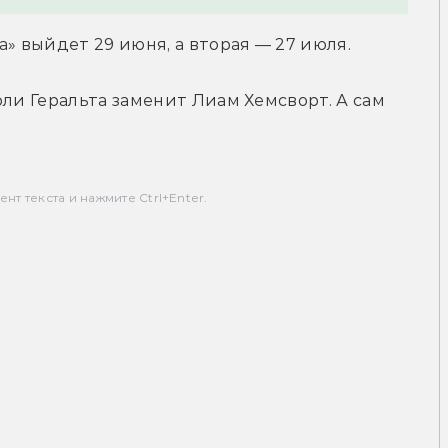
а» выйдет 29 июня, а вторая — 27 июля.
ли Геральта заменит Лиам Хемсворт. А сам 
т текста и нажмите Ctrl+Enter.