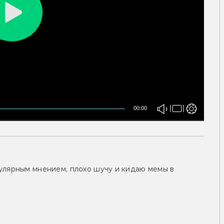
00:00
улярным мнением, плохо шучу и кидаю мемы в