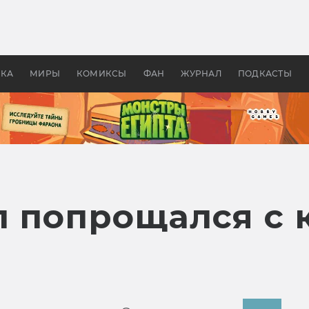
 фильмы смотреть в
Как создавались «Страшил
те 2026? В мире —
фильм, без которого не б
липсис, в России —
бы «Властелина колец»
ие комедии
УКА
МИРЫ
КОМИКСЫ
ФАН
ЖУРНАЛ
ПОДКАСТЫ
л попрощался с 