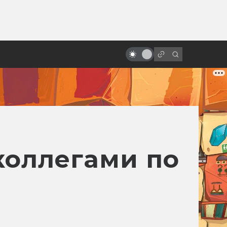
ы»:
ыло
«Стальной гигант»: фильм о
самом человечном роботе
коллегами по