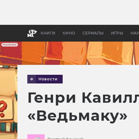
Какие
авгус
апока
детск
КНИГИ
КИНО
СЕРИАЛЫ
ИГРЫ
НА
РЕКЛАМА
Новости
Генри Кавил
«Ведьмаку»
Дмитрий Кинский