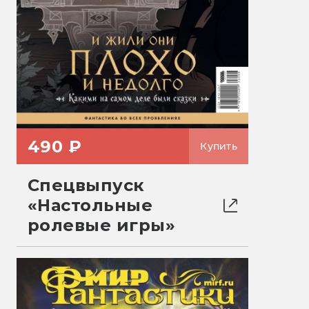
490 ₽
Купить
Спецвыпуск
«Настольные
ролевые игры»