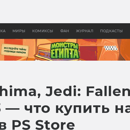
оздавались «Страшилы»:
«Одиссея» Нолана: что эт
, без которого не было
фильм сделал с Гомером и
ластелина колец»
Древней Грецией
УКА
МИРЫ
КОМИКСЫ
ФАН
ЖУРНАЛ
ПОДКАСТЫ
hima, Jedi: Falle
3 — что купить н
 PS Store