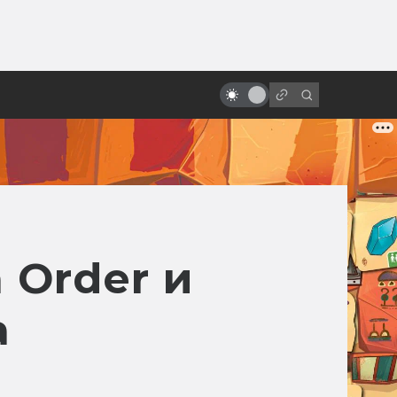
от
Заблуждения: Космос в кино
n Order и
а