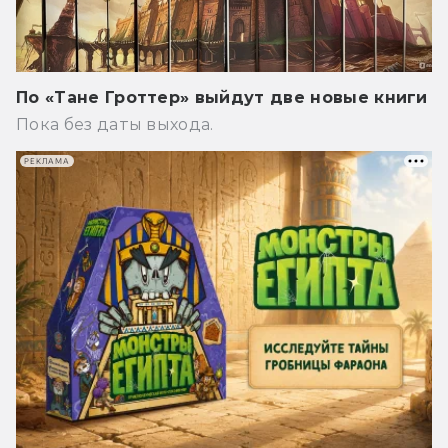
По «Тане Гроттер» выйдут две новые книги
Пока без даты выхода.
РЕКЛАМА