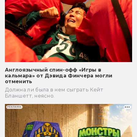
Англоязычный спин-офф «Игры в
кальмара» от Дэвида Финчера могли
отменить
Должна ли была в нем сыграть Кейт
Бланшетт, неясно.
РЕКЛАМА