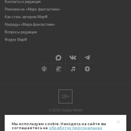
Контакты и редакция
Реклама на «Мире фантастики»
Как стать автором МирФ
Награды «Мира фантастики»
Вопросы редакции
Форум МирФ
18+
© 2026 Hobby World
Любое использование материалов допускается только с согласия
редакции.
Мы используем cookie. Находясь на сайте вы
соглашаетесь на
обработку персональных
Мнение авторов может не совпадать с мнением редакции.