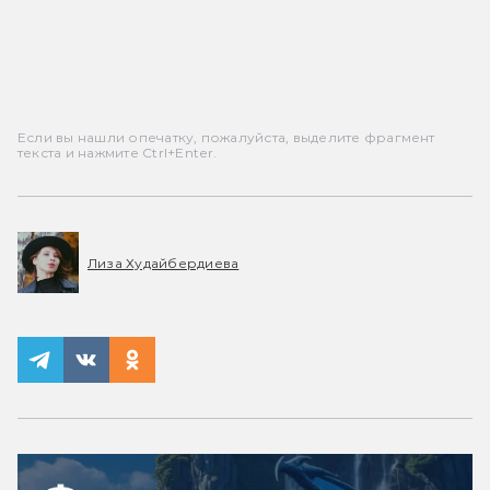
Если вы нашли опечатку, пожалуйста, выделите фрагмент
текста и нажмите Ctrl+Enter.
Лиза Худайбердиева