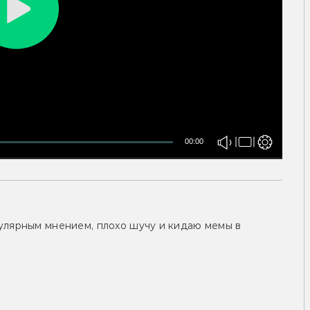
00:00
улярным мнением, плохо шучу и кидаю мемы в