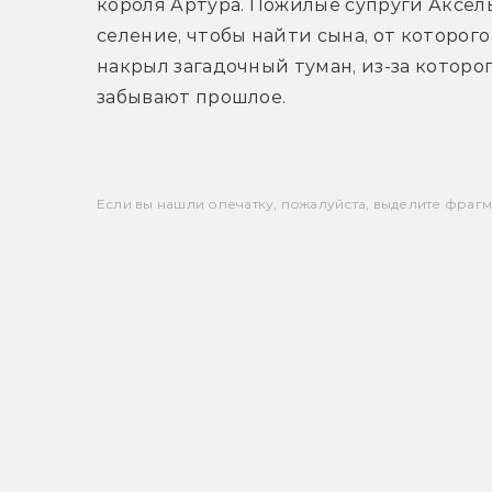
короля Артура. Пожилые супруги Аксель
селение, чтобы найти сына, от которого 
накрыл загадочный туман, из-за которо
забывают прошлое.
Если вы нашли опечатку, пожалуйста, выделите фрагмен