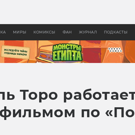
оздавались «Страшилы»:
«Одиссея» Нолана: что эт
, без которого не было
фильм сделал с Гомером и
ластелина колец»
Древней Грецией
УКА
МИРЫ
КОМИКСЫ
ФАН
ЖУРНАЛ
ПОДКАСТЫ
ь Торо работает
фильмом по «П