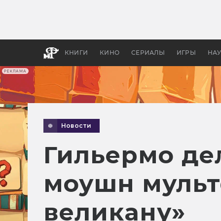
Как с
фильм
бы «В
КНИГИ
КИНО
СЕРИАЛЫ
ИГРЫ
НА
РЕКЛАМА
Новости
Гильермо дел
моушн мульт
великану»