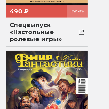
490 ₽
Купить
Спецвыпуск
«Настольные
ролевые игры»