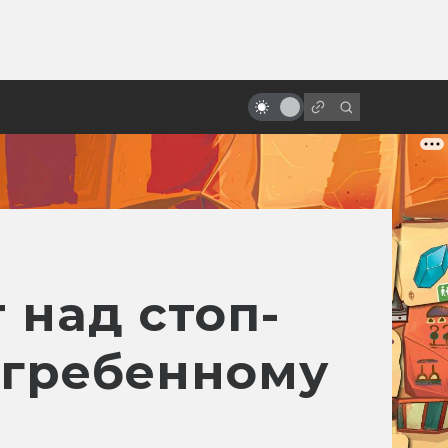
от
Гигер и сотворение «Чужого»
 над стоп-
огребенному