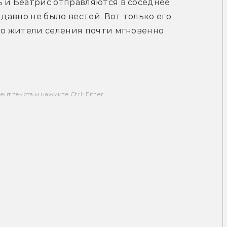
 и Беатрис отправляются в соседнее 
давно не было вестей. Вот только его 
го жители селения почти мгновенно 
т текста и нажмите Ctrl+Enter.