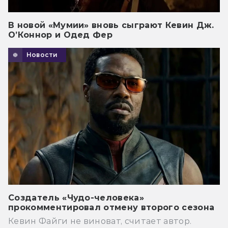
В новой «Мумии» вновь сыграют Кевин Дж.
О’Коннор и Одед Фер
Новости
Создатель «Чудо-человека»
прокомментировал отмену второго сезона
Кевин Файги не виноват, считает автор.