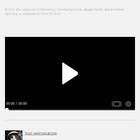
Если вы нашли опечатку, пожалуйста, выделите фрагмент
текста и нажмите Ctrl+Enter.
00:00
00:00
Кот-император