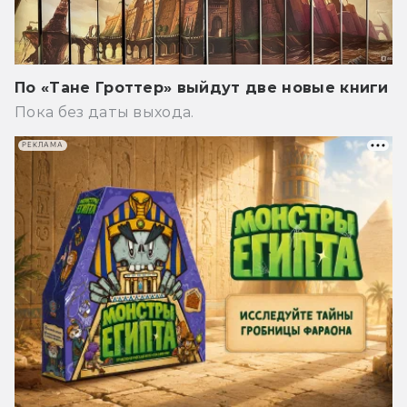
По «Тане Гроттер» выйдут две новые книги
Пока без даты выхода.
РЕКЛАМА