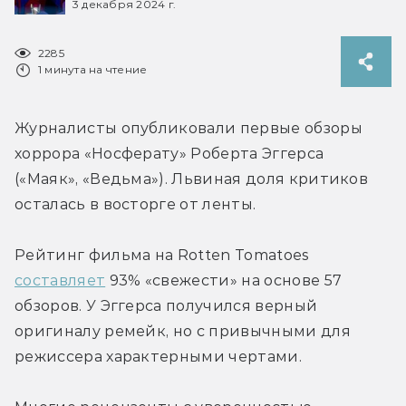
3 декабря 2024 г.
2285
1 минута на чтение
Журналисты опубликовали первые обзоры 
хоррора «Носферату» 
Роберта Эггерса 
(«Маяк», «Ведьма»). Львиная доля критиков 
осталась в восторге от ленты.
Рейтинг фильма на Rotten Tomatoes 
составляет
 93% «свежести» на основе 57 
обзоров. У 
Эггерса 
получился верный 
оригиналу ремейк, но с привычными для 
режиссера характерными чертами.