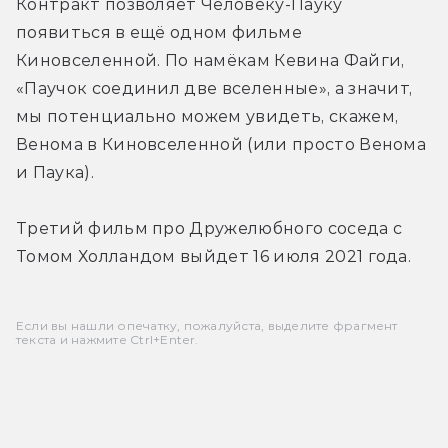
Контракт позволяет Человеку-Пауку 
появиться в ещё одном фильме 
Киновселенной. По намёкам Кевина Файги, 
«Паучок соединил две вселенные», а значит, 
мы потенциально можем увидеть, скажем, 
Венома в Киновселенной (или просто Венома 
и Паука).
Третий фильм про Дружелюбного соседа с 
Томом Холландом выйдет 16 июля 2021 года.
Если вы нашли опечатку, пожалуйста, выделите фрагмент
текста и нажмите Ctrl+Enter.