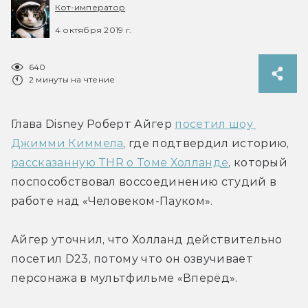
Кот-император
4 октября 2019 г.
640
2 минуты на чтение
Глава Disney Роберт Айгер 
посетил шоу 
Джимми Киммела
, где подтвердил историю, 
рассказанную THR о Томе Холланде
, который 
поспособствовал воссоединению студий в 
работе над «Человеком-Пауком».
Айгер уточнил, что Холланд действительно 
посетил D23, потому что он озвучивает 
персонажа в мультфильме «Вперёд».