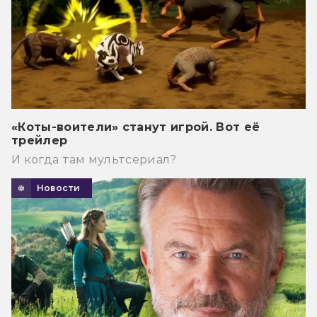
«Коты-воители» станут игрой. Вот её
трейлер
И когда там мультсериал?
Новости