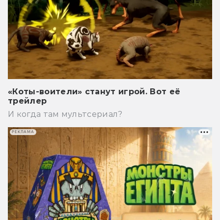
«Коты-воители» станут игрой. Вот её
трейлер
И когда там мультсериал?
РЕКЛАМА