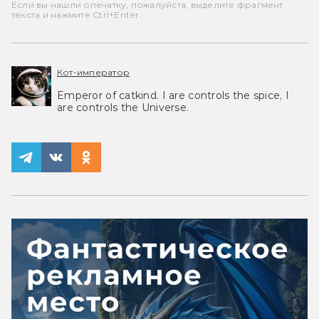
Если вы нашли опечатку, пожалуйста, выделите фрагмент
текста и нажмите Ctrl+Enter.
Кот-император
Emperor of catkind. I are controls the spice, I
are controls the Universe.