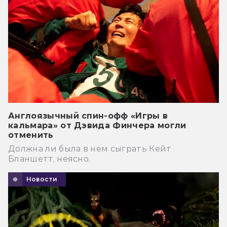
Англоязычный спин-офф «Игры в
кальмара» от Дэвида Финчера могли
отменить
Должна ли была в нем сыграть Кейт
Бланшетт, неясно.
Новости