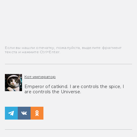
Если вы нашли опечатку, пожалуйста, выделите фрагмент
текста и нажмите Ctrl+Enter.
Кот-император
Emperor of catkind. I are controls the spice, I
are controls the Universe.