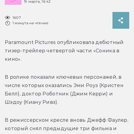
19 марта, 16:42
1607
1 минута на чтение
Paramount Pictures опубликовала дебютный 
тизер-трейлер четвертой части «Соника в 
кино».
В ролике показали ключевых персонажей, в 
числе которых оказались Эми Роуз (Кристен 
Белл), доктор Роботник (Джим Керри) и 
Шэдоу (Киану Ривз).
В режиссерском кресле вновь Джефф Фаулер, 
который снял предыдущие три фильма и 