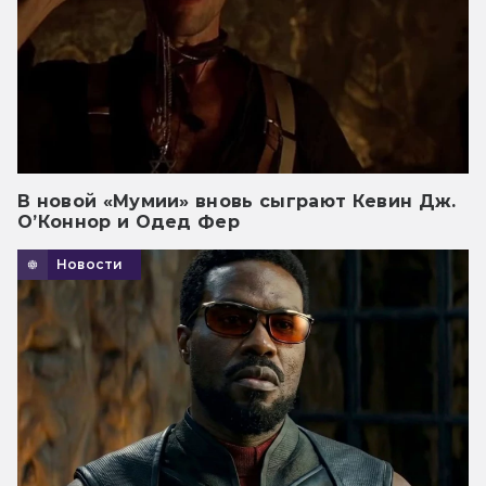
В новой «Мумии» вновь сыграют Кевин Дж.
О’Коннор и Одед Фер
Новости