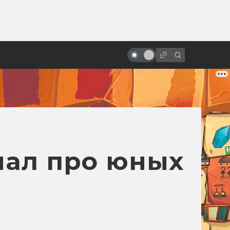
ы»:
ыло
Неснятые фильмы: Как Супермен
не стал чёрным
иал про юных