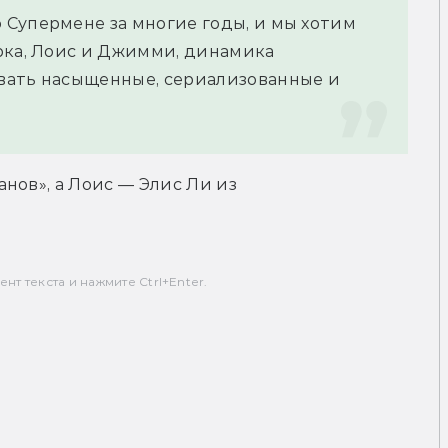
Супермене за многие годы, и мы хотим 
рка, Лоис и Джимми, динамика 
вать насыщенные, сериализованные и 
нов», а Лоис — Элис Ли из 
т текста и нажмите Ctrl+Enter.