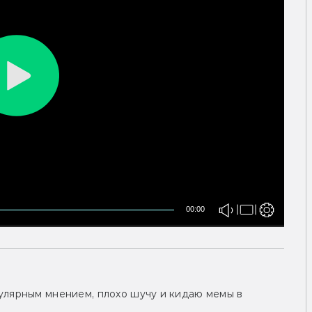
00:00
улярным мнением, плохо шучу и кидаю мемы в