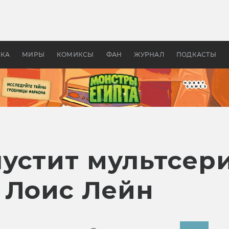
 фильмы смотреть в
Как создавались «Страшил
те 2026? В мире —
фильм, без которого не б
липсис, в России —
бы «Властелина колец»
ие комедии
УКА
МИРЫ
КОМИКСЫ
ФАН
ЖУРНАЛ
ПОДКАСТЫ
устит мультсер
 Лоис Лейн