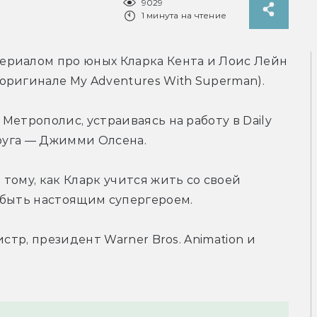
9029
1 минута на чтение
ериалом про юных Кларка Кента и Лоис Лейн 
оригинале My Adventures With Superman).
етрополис, устраиваясь на работу в Daily 
друга — Джимми Олсена.
ому, как Кларк учится жить со своей 
 быть настоящим супергероем.
стр, президент Warner Bros. Animation и 