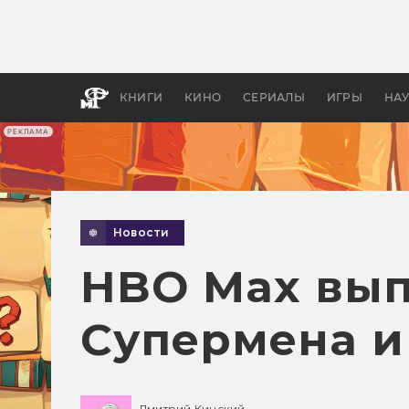
Какие
авгус
апока
детск
КНИГИ
КИНО
СЕРИАЛЫ
ИГРЫ
НА
РЕКЛАМА
Новости
HBO Max вып
Супермена и
Дмитрий Кинский