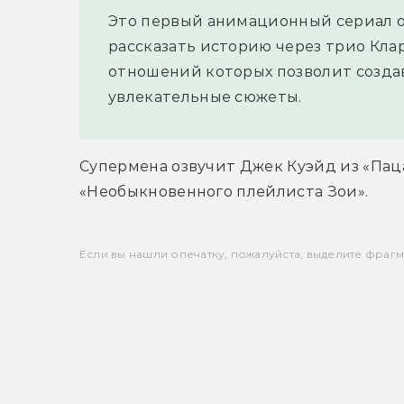
Это первый анимационный сериал о 
рассказать историю через трио Кла
отношений которых позволит созда
увлекательные сюжеты.
Супермена озвучит Джек Куэйд из «Паца
«Необыкновенного плейлиста Зои».
Если вы нашли опечатку, пожалуйста, выделите фрагмен