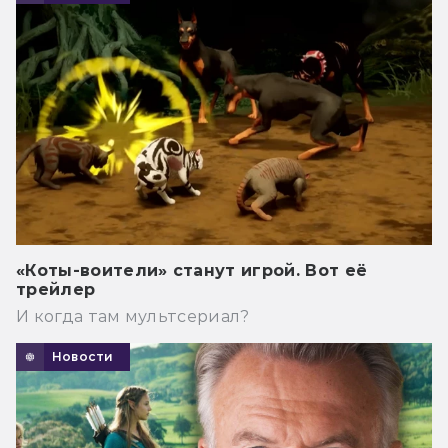
«Коты-воители» станут игрой. Вот её
трейлер
И когда там мультсериал?
Новости