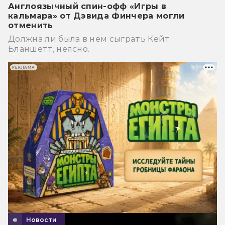
Англоязычный спин-офф «Игры в
кальмара» от Дэвида Финчера могли
отменить
Должна ли была в нем сыграть Кейт
Бланшетт, неясно.
РЕКЛАМА
Новости