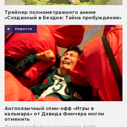
Трейлер полнометражного аниме
«Созданный в Бездне: Тайна пробуждения»
Новости
Англоязычный спин-офф «Игры в
кальмара» от Дэвида Финчера могли
отменить
Должна ли была в нем сыграть Кейт