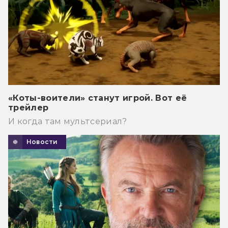
«Коты-воители» станут игрой. Вот её
трейлер
И когда там мультсериал?
Новости