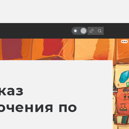
ы»:
Фантастические фильмы,
ыло
получившие больше всего
«Оскаров»
каз
ючения по