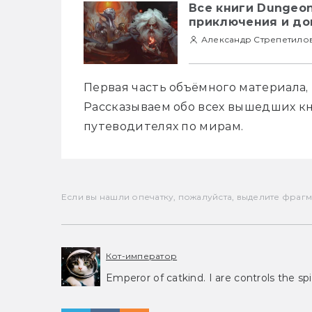
Все книги Dungeon
приключения и д
Александр Стрепетило
Первая часть объёмного материала,
Рассказываем обо всех вышедших кни
путеводителях по мирам.
Если вы нашли опечатку, пожалуйста, выделите фрагмен
Кот-император
Emperor of catkind. I are controls the spi