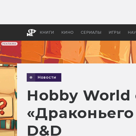
Какие
авгус
апока
детск
КНИГИ
КИНО
СЕРИАЛЫ
ИГРЫ
НА
РЕКЛАМА
Новости
Hobby World
«Драконьего
D&D