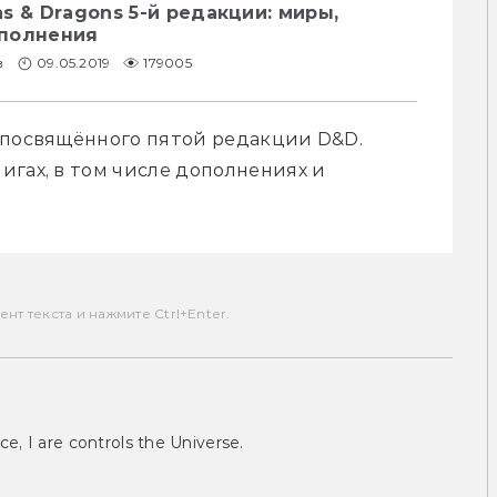
s & Dragons 5-й редакции: миры,
ополнения
в
09.05.2019
179005
 посвящённого пятой редакции D&D. 
гах, в том числе дополнениях и 
т текста и нажмите Ctrl+Enter.
ce, I are controls the Universe.