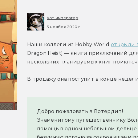
Кот-император
3 ноября 2020 г.
Наши коллеги из Hobby World 
открыли 
Dragon Heist) — книги приключений для 
нескольких планируемых книг приключ
В продажу она поступит в конце недели
Добро пожаловать в Вотердип!
Знаменитому путешественнику Воло
помощь в одном небольшом дельце. 
безумную погоню за сокровищами по