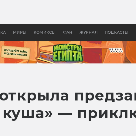
 фильмы смотреть в
Как создавались «Страшил
те 2026? В мире —
фильм, без которого не б
липсис, в России —
бы «Властелина колец»
ие комедии
УКА
МИРЫ
КОМИКСЫ
ФАН
ЖУРНАЛ
ПОДКАСТЫ
 открыла предза
 куша» — прикл