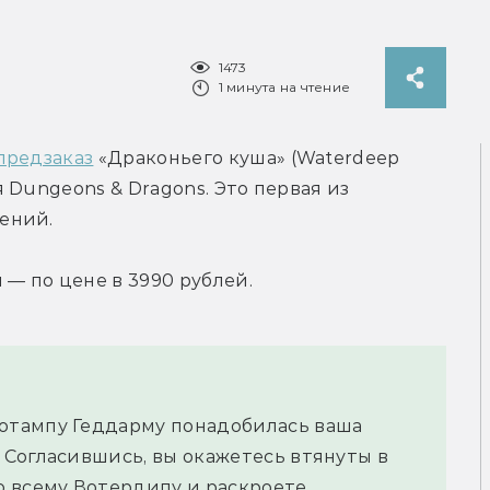
1473
1 минута на чтение
предзаказ
 «Драконьего куша» (Waterdeep 
Dungeons & Dragons. Это первая из 
ений.
 — по цене в 3990 рублей.
тампу Геддарму понадобилась ваша 
Согласившись, вы окажетесь втянуты в 
 всему Вотердипу и раскроете 