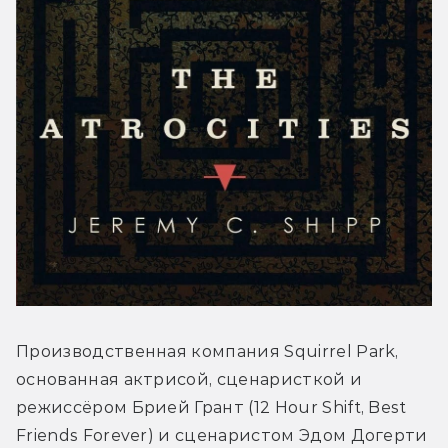
Производственная компания Squirrel Park, 
основанная актрисой, сценаристкой и 
режиссёром Брией Грант (12 Hour Shift, Best 
Friends Forever) и сценаристом Эдом Догерти 