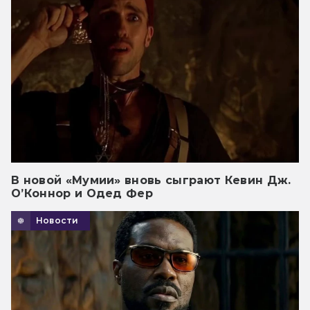
В новой «Мумии» вновь сыграют Кевин Дж.
О’Коннор и Одед Фер
Новости