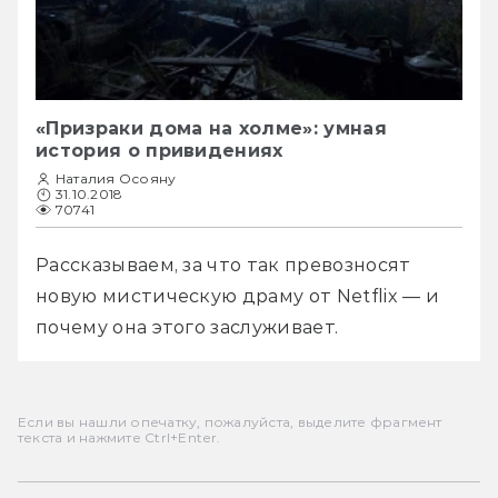
«Призраки дома на холме»: умная
история о привидениях
Наталия Осояну
31.10.2018
70741
Рассказываем, за что так превозносят 
новую мистическую драму от Netflix — и 
почему она этого заслуживает.
Если вы нашли опечатку, пожалуйста, выделите фрагмент
текста и нажмите Ctrl+Enter.