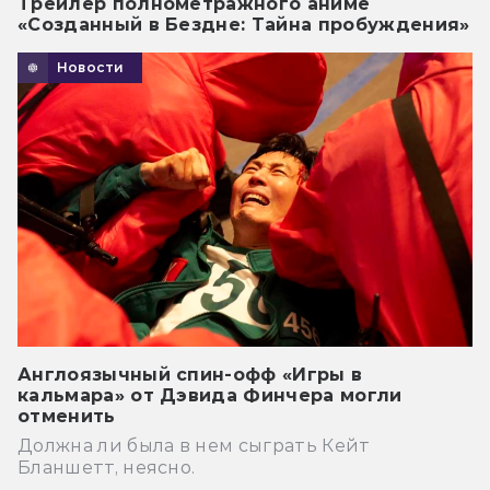
Трейлер полнометражного аниме
«Созданный в Бездне: Тайна пробуждения»
Новости
Англоязычный спин-офф «Игры в
кальмара» от Дэвида Финчера могли
отменить
Должна ли была в нем сыграть Кейт
Бланшетт, неясно.