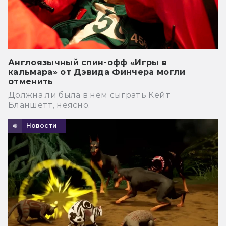
Англоязычный спин-офф «Игры в
кальмара» от Дэвида Финчера могли
отменить
Должна ли была в нем сыграть Кейт
Бланшетт, неясно.
Новости