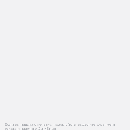
Если вы нашли опечатку, пожалуйста, выделите фрагмент
текста и нажмите Ctrl+Enter.