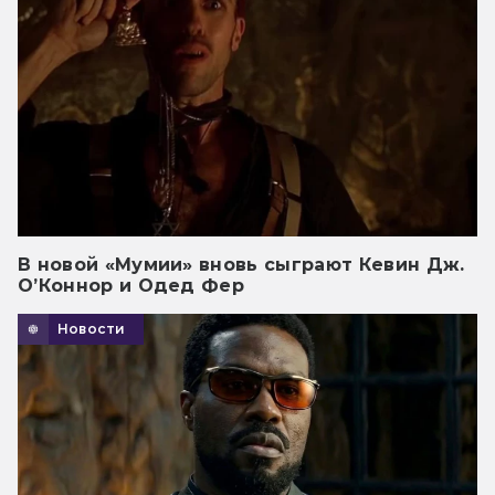
В новой «Мумии» вновь сыграют Кевин Дж.
О’Коннор и Одед Фер
Новости