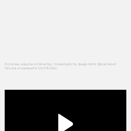
Если вы нашли опечатку, пожалуйста, выделите фрагмент
текста и нажмите Ctrl+Enter.