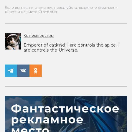
Если вы нашли опечатку, пожалуйста, выделите фрагмент
текста и нажмите Ctrl+Enter.
Кот-император
Emperor of catkind. I are controls the spice, I
are controls the Universe.