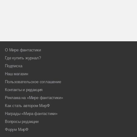
О Мире фантастики
Где купить журнал?
Подписка
Наш магазин
Пользовательское соглашение
Контакты и редакция
Реклама на «Мире фантастики»
Как стать автором МирФ
Награды «Мира фантастики»
Вопросы редакции
Форум МирФ