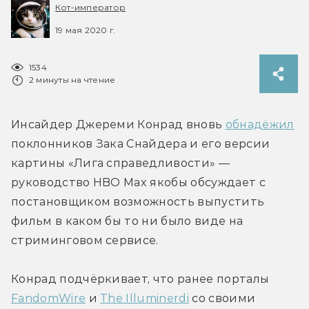
Кот-император
19 мая 2020 г.
1534
2 минуты на чтение
Инсайдер Джереми Конрад вновь 
обнадёжил
поклонников Зака Снайдера и его версии 
картины «Лига справедливости» — 
руководство HBO Max якобы обсуждает с 
постановщиком возможность выпустить 
фильм в каком бы то ни было виде на 
стриминговом сервисе.
Конрад подчёркивает, что ранее порталы 
FandomWire
 и 
The Illuminerdi
 со своими 