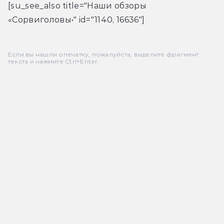
[su_see_also title="Наши обзоры 
«Сорвиголовы•" id="1140, 16636"]
Если вы нашли опечатку, пожалуйста, выделите фрагмент
текста и нажмите Ctrl+Enter.