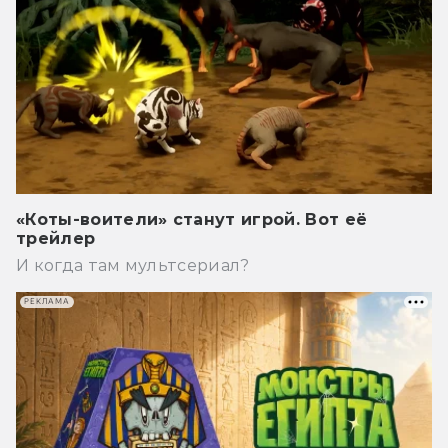
«Коты-воители» станут игрой. Вот её
трейлер
И когда там мультсериал?
РЕКЛАМА