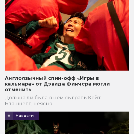
Англоязычный спин-офф «Игры в
кальмара» от Дэвида Финчера могли
отменить
Должна ли была в нем сыграть Кейт
Бланшетт, неясно.
Новости