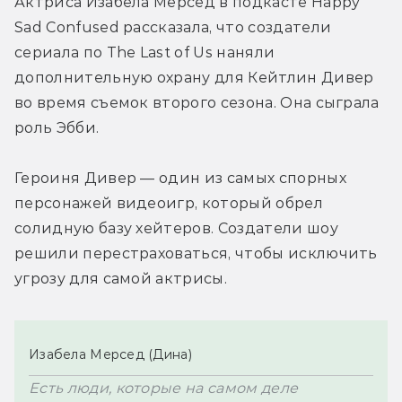
Актриса 
Изабела Мерсед в подкасте 
Happy 
Sad Confused рассказала, что создатели 
сериала по The Last of Us наняли 
дополнительную охрану для Кейтлин Дивер 
во время съемок второго сезона. Она сыграла 
роль Эбби.
Героиня 
Дивер — 
один из самых спорных 
персонажей видеоигр, который обрел 
солидную базу хейтеров. Создатели шоу 
решили перестраховаться, чтобы исключить 
угрозу для самой актрисы.
Изабела Мерсед (Дина)
Есть люди, которые на самом деле 