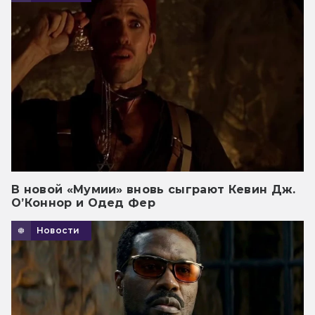
В новой «Мумии» вновь сыграют Кевин Дж.
О’Коннор и Одед Фер
Новости