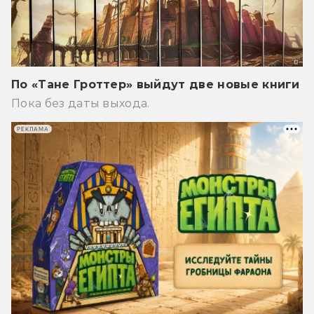
По «Тане Гроттер» выйдут две новые книги
Пока без даты выхода.
РЕКЛАМА