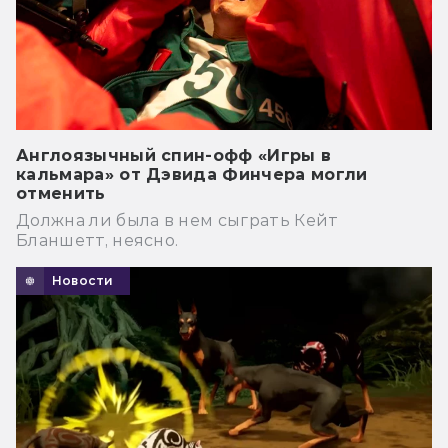
Англоязычный спин-офф «Игры в
кальмара» от Дэвида Финчера могли
отменить
Должна ли была в нем сыграть Кейт
Бланшетт, неясно.
Новости