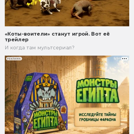
«Коты-воители» станут игрой. Вот её
трейлер
И когда там мультсериал?
РЕКЛАМА