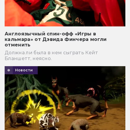
Англоязычный спин-офф «Игры в
кальмара» от Дэвида Финчера могли
отменить
Должна ли была в нем сыграть Кейт
Бланшетт, неясно.
Новости