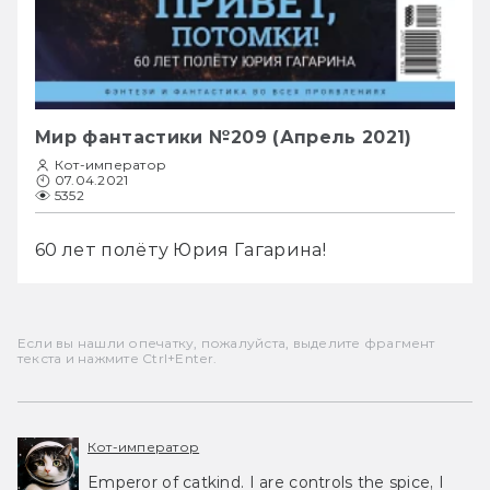
Мир фантастики №209 (Апрель 2021)
Кот-император
07.04.2021
5352
60 лет полёту Юрия Гагарина!
Если вы нашли опечатку, пожалуйста, выделите фрагмент
текста и нажмите Ctrl+Enter.
Кот-император
Emperor of catkind. I are controls the spice, I