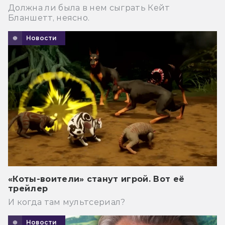
Должна ли была в нем сыграть Кейт
Бланшетт, неясно.
Новости
«Коты-воители» станут игрой. Вот её
трейлер
И когда там мультсериал?
Новости