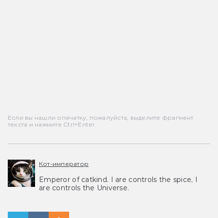
Если вы нашли опечатку, пожалуйста, выделите фрагмент
текста и нажмите Ctrl+Enter.
Кот-император
Emperor of catkind. I are controls the spice, I
are controls the Universe.