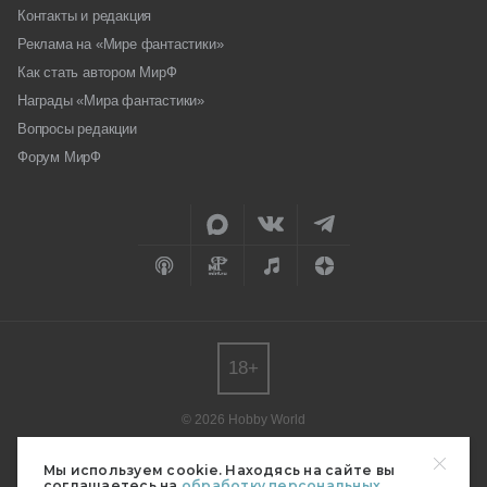
Контакты и редакция
Реклама на «Мире фантастики»
Как стать автором МирФ
Награды «Мира фантастики»
Вопросы редакции
Форум МирФ
18+
© 2026 Hobby World
Любое использование материалов допускается только с согласия
редакции.
Мы используем cookie. Находясь на сайте вы
соглашаетесь на
обработку персональных