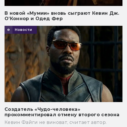
В новой «Мумии» вновь сыграют Кевин Дж.
О’Коннор и Одед Фер
Новости
Создатель «Чудо-человека»
прокомментировал отмену второго сезона
Кевин Файги не виноват, считает автор.