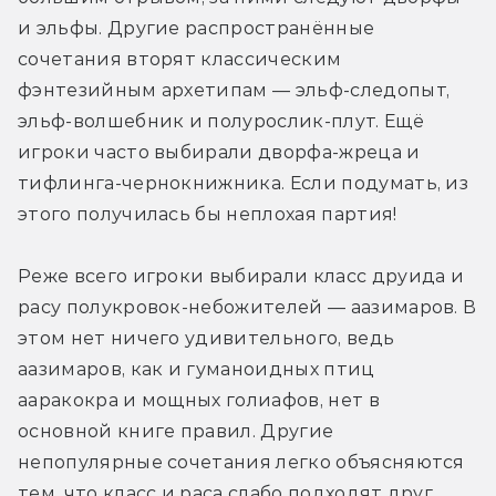
и эльфы. Другие распространённые 
сочетания вторят классическим 
фэнтезийным архетипам — эльф-следопыт, 
эльф-волшебник и полурослик-плут. Ещё 
игроки часто выбирали дворфа-жреца и 
тифлинга-чернокнижника. Если подумать, из 
этого получилась бы неплохая партия!
Реже всего игроки выбирали класс друида и 
расу полукровок-небожителей — аазимаров. В 
этом нет ничего удивительного, ведь 
аазимаров, как и гуманоидных птиц 
ааракокра и мощных голиафов, нет в 
основной книге правил. Другие 
непопулярные сочетания легко объясняются 
тем, что класс и раса слабо подходят друг 