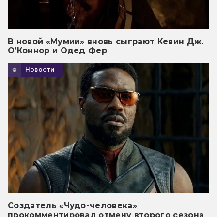
В новой «Мумии» вновь сыграют Кевин Дж.
О’Коннор и Одед Фер
Новости
Создатель «Чудо-человека»
прокомментировал отмену второго сезона