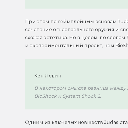
При этом по геймплейным основам Judas
сочетание огнестрельного оружия и све
схожая эстетика. Но в целом, по словам
и экспериментальный проект, чем BioShoc
Кен Левин
В некотором смысле разница между J
BioShock и System Shock 2.
Одним из ключевых новшеств Judas ста