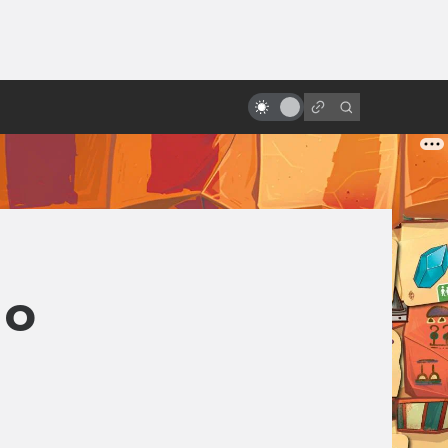
ы»:
Лучшие русские фильмы после
ыло
«Ночного дозора»: фантастика,
фэнтези и мистика
но