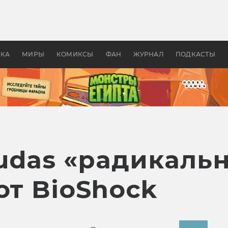
 фильмы смотреть в
Как создавались «Страшил
те 2026? В мире —
фильм, без которого не б
липсис, в России —
бы «Властелина колец»
ие комедии
УКА
МИРЫ
КОМИКСЫ
ФАН
ЖУРНАЛ
ПОДКАСТЫ
Judas «радикаль
от BioShock