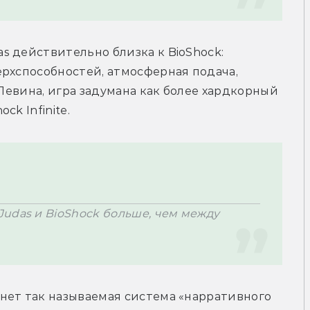
 действительно близка к BioShock: 
рхспособностей, атмосферная подача, 
 Левина, игра задумана как более хардкорный 
k Infinite.
udas и BioShock больше, чем между 
нет так называемая система «нарративного 