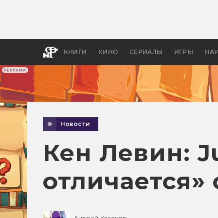
Какие
авгус
апока
детск
КНИГИ
КИНО
СЕРИАЛЫ
ИГРЫ
НА
РЕКЛАМА
Новости
Кен Левин: 
отличается» 
Андрей Квасков