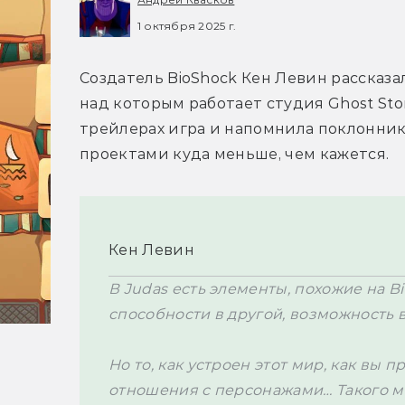
1 октября 2025 г.
Создатель BioShock Кен Левин рассказал
над которым работает студия Ghost Stor
трейлерах игра и напомнила поклонника
проектами куда меньше, чем кажется.
Кен Левин
В Judas есть элементы, похожие на Bi
способности в другой, возможность в
Но то, как устроен этот мир, как вы 
отношения с персонажами… Такого м