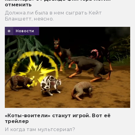
отменить
Должна ли была в нем сыграть Кейт
Бланшетт, неясно.
Новости
«Коты-воители» станут игрой. Вот её
трейлер
И когда там мультсериал?