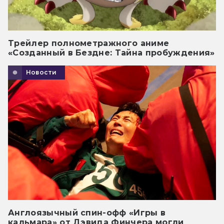
Трейлер полнометражного аниме
«Созданный в Бездне: Тайна пробуждения»
Новости
Англоязычный спин-офф «Игры в
кальмара» от Дэвида Финчера могли