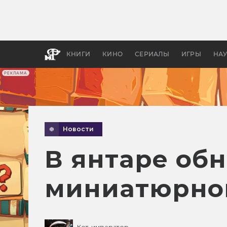
Как с
фильм
бы «В
КНИГИ
КИНО
СЕРИАЛЫ
ИГРЫ
НА
РЕКЛАМА
Новости
В янтаре об
миниатюрног
Кот-император