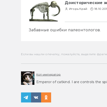
Доисторические ж
Игорь Край
18.10.20
Забавные ошибки палеонтологов. 
Если вы нашли опечатку, пожалуйста, выделите фрагмен
Кот-император
Emperor of catkind. I are controls the spi