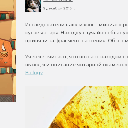
9 декабря 2016 г.
Исследователи нашли хвост миниатюрно
куске янтаря. Находку случайно обнаруж
приняли за фрагмент растения. Об этом
Учёные считают, что возраст находки со
выводы и описание янтарной окаменело
Biology
.