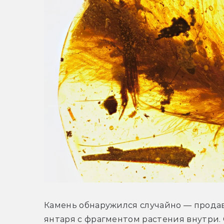
Камень обнаружился случайно — продаве
янтаря с фрагментом растения внутри.