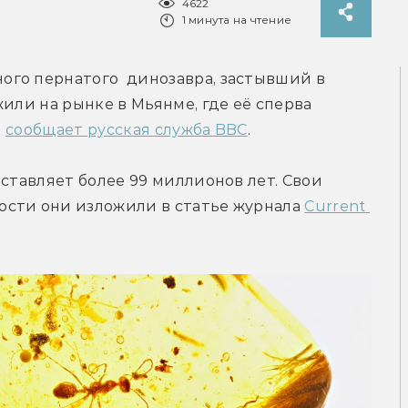
4622
1 минута на чтение
го пернатого  динозавра, застывший в 
или на рынке в Мьянме, где её сперва 
 
сообщает русская служба BBC
.
ставляет более 99 миллионов лет. Свои 
сти они изложили в статье журнала 
Current 