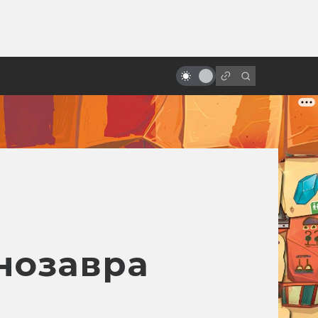
от
«Проклятые» фильмы. Смерть и
мистика на съёмках
нозавра