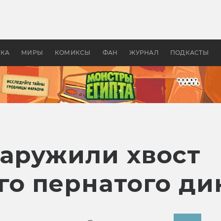
оздавались «Страшилы»:
«Одиссея» Нолана: что эт
, без которого не было
фильм сделал с Гомером и
ластелина колец»
Древней Грецией
УКА
МИРЫ
КОМИКСЫ
ФАН
ЖУРНАЛ
ПОДКАСТЫ
наружили хвост
о пернатого ди