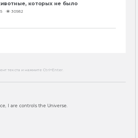
ивотные, которых не было
15
30582
т текста и нажмите Ctrl+Enter.
ce, I are controls the Universe.