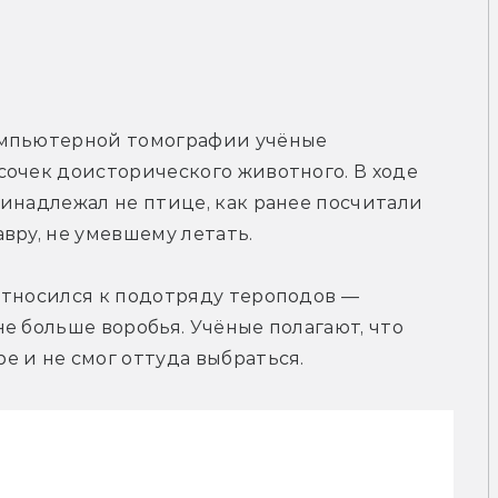
омпьютерной томографии учёные 
очек доисторического животного. В ходе 
инадлежал не птице, как ранее посчитали 
вру, не умевшему летать.
относился к подотряду тероподов — 
е больше воробья. Учёные полагают, что 
е и не смог оттуда выбраться.