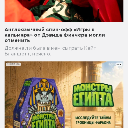
Англоязычный спин-офф «Игры в
кальмара» от Дэвида Финчера могли
отменить
Должна ли была в нем сыграть Кейт
Бланшетт, неясно.
РЕКЛАМА