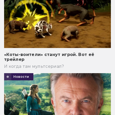
«Коты-воители» станут игрой. Вот её
трейлер
И когда там мультсериал?
Новости