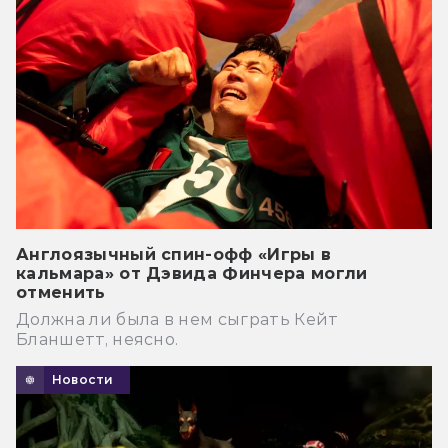
Англоязычный спин-офф «Игры в
кальмара» от Дэвида Финчера могли
отменить
Должна ли была в нем сыграть Кейт
Бланшетт, неясно.
Новости