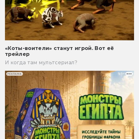
«Коты-воители» станут игрой. Вот её
трейлер
И когда там мультсериал?
РЕКЛАМА