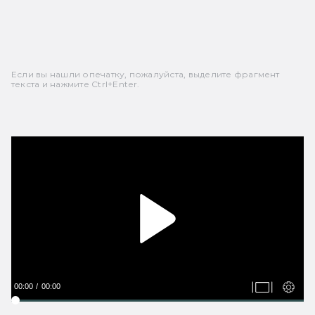
Если вы нашли опечатку, пожалуйста, выделите фрагмент
текста и нажмите Ctrl+Enter.
00:00
00:00