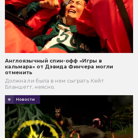
Англоязычный спин-офф «Игры в
кальмара» от Дэвида Финчера могли
отменить
Должна ли была в нем сыграть Кейт
Бланшетт, неясно.
Новости