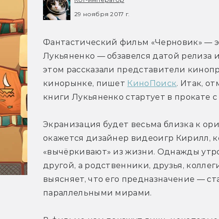
29 ноября 2017 г.
Фантастический фильм «Черновик» — э
Лукьяненко — обзавелся датой релиза 
этом рассказали представители кинопр
кинорынке, пишет 
КиноПоиск
. Итак, о
книги Лукьяненко стартует в прокате с 1
Экранизация будет весьма близка к ори
окажется дизайнер видеоигр Кирилл, к
«вычёркивают» из жизни. Однажды утром 
другой, а родственники, друзья, коллег
выясняет, что его предназначение — ст
параллельными мирами.