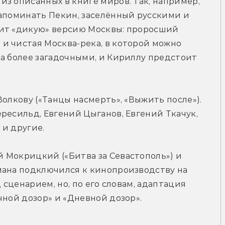
з описанных в книге миров. Так, например, 
апоминать Пекин, заселённый русскими и 
ит «дикую» версию Москвы: проросший 
и чистая Москва-река, в которой можно 
а более загадочными, и Кириллу предстоит 
олкову («Танцы насмерть», «Выжить после»). 
ресильд, Евгений Цыганов, Евгений Ткачук, 
 и другие.
 Мокрицкий («Битва за Севастополь») и 
мана подключился к кинопроизводству на 
 сценарием, но, по его словам, адаптация 
чной дозор» и «Дневной дозор».