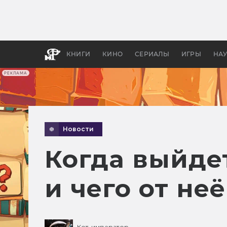
Как с
фильм
бы «В
КНИГИ
КИНО
СЕРИАЛЫ
ИГРЫ
НА
РЕКЛАМА
Новости
Когда выйде
и чего от не
Кот-император