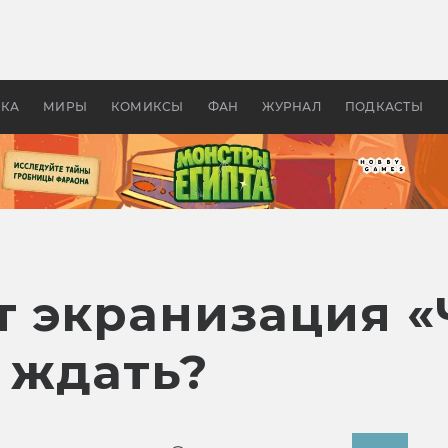
оздавались «Страшилы»:
«Одиссея» Нолана: что эт
, без которого не было
фильм сделал с Гомером и
ластелина колец»
Древней Грецией
УКА
МИРЫ
КОМИКСЫ
ФАН
ЖУРНАЛ
ПОДКАСТЫ
т экранизация 
ё ждать?