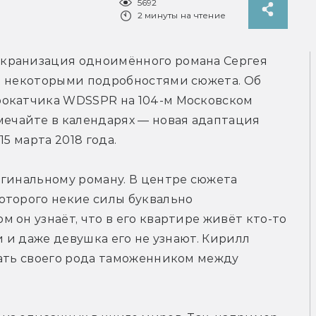
5692
2 минуты на чтение
кранизация одноимённого романа Сергея 
и некоторыми подробностями сюжета. Об 
окатчика WDSSPR на 104-м Московском 
тмечайте в календарях — новая адаптация 
5 марта 2018 года.
гинальному роману. В центре сюжета 
оторого некие силы буквально 
он узнаёт, что в его квартире живёт кто-то 
и и даже девушка его не узнают. Кирилл 
ать своего рода таможенником между 