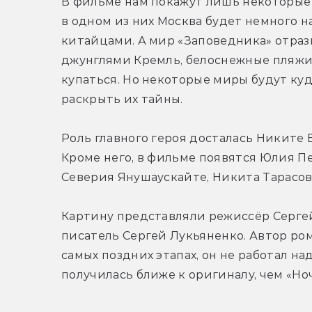
В фильме нам покажут лишь некоторые и
в одном из них Москва будет немного н
китайцами. А мир «Заповедника» отраз
джунглями Кремль, белоснежные пляжи 
купаться. Но некоторые миры будут куд
раскрыть их тайны.
Роль главного героя досталась Никите В
Кроме него, в фильме появятся Юлия Пе
Северия Янушаускайте, Никита Тарасов
Картину представляли режиссёр Сергей
писатель Сергей Лукьяненко. Автор ро
самых поздних этапах, он не работал над
получилась ближе к оригиналу, чем «Но