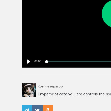
00:00
Кот-император
Emperor of catkind. I are controls the spi