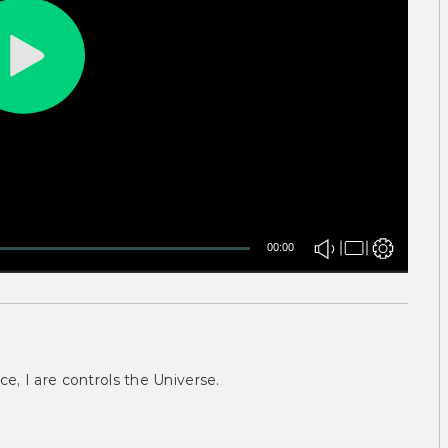
00:00
ce, I are controls the Universe.