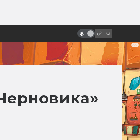
от
Как создавался «Трон:
Наследие»: фильм, застывший на
лезвии
«Черновика»