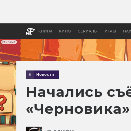
Какие
авгус
апока
детск
КНИГИ
КИНО
СЕРИАЛЫ
ИГРЫ
НА
РЕКЛАМА
Новости
Начались съ
«Черновика»
Кот-император