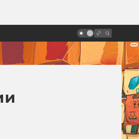
ы»:
ыло
Спойлеры! Почему не надо их
бояться
ии