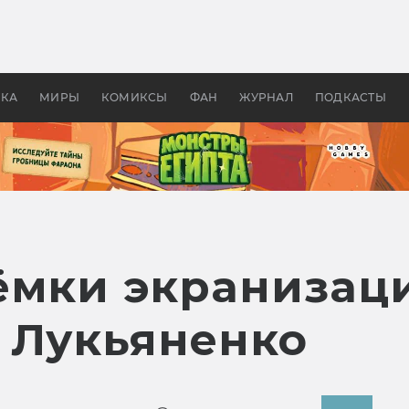
 фильмы смотреть в
Как создавались «Страшил
те 2026? В мире —
фильм, без которого не б
липсис, в России —
бы «Властелина колец»
ие комедии
УКА
МИРЫ
КОМИКСЫ
ФАН
ЖУРНАЛ
ПОДКАСТЫ
ёмки экранизац
 Лукьяненко