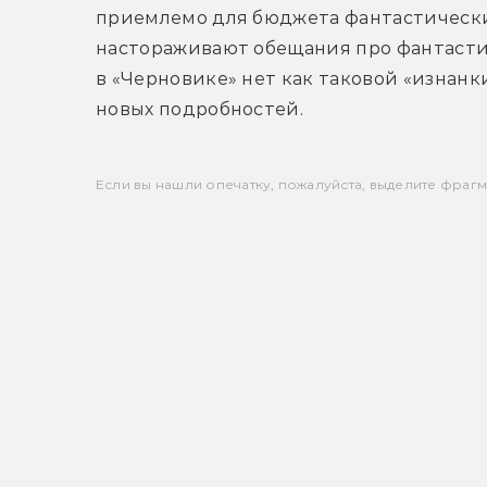
приемлемо для бюджета фантастических
настораживают обещания про фантастич
в «Черновике» нет как таковой «изнанки
новых подробностей.
Если вы нашли опечатку, пожалуйста, выделите фрагмен