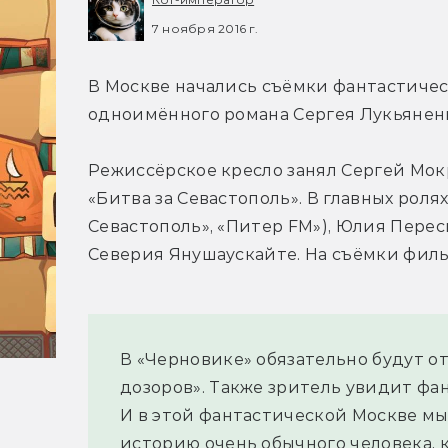
7 ноября 2016 г.
В Москве начались съёмки фантастичес
одноимённого романа Сергея Лукьяненк
Режиссёрское кресло занял Сергей Мо
«Битва за Севастополь». В главных роля
Севастополь», «Питер FM»), Юлия Переси
Северия Янушаускайте. На съёмки филь
В «Черновике» обязательно будут от
дозоров». Также зритель увидит фа
И в этой фантастической Москве мы 
историю очень обычного человека, к