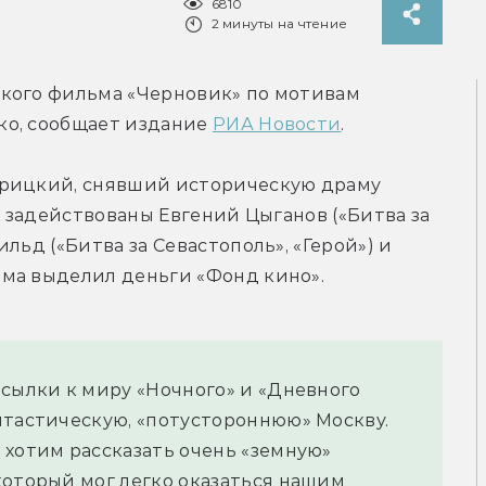
6810
2 минуты на чтение
кого фильма «Черновик» по мотивам 
о, сообщает издание 
РИА Новости
.
крицкий, снявший историческую драму 
х задействованы Евгений Цыганов («Битва за 
льд («Битва за Севастополь», «Герой») и 
ма выделил деньги «Фонд кино».
сылки к миру «Ночного» и «Дневного 
нтастическую, «потустороннюю» Москву. 
хотим рассказать очень «земную» 
оторый мог легко оказаться нашим 