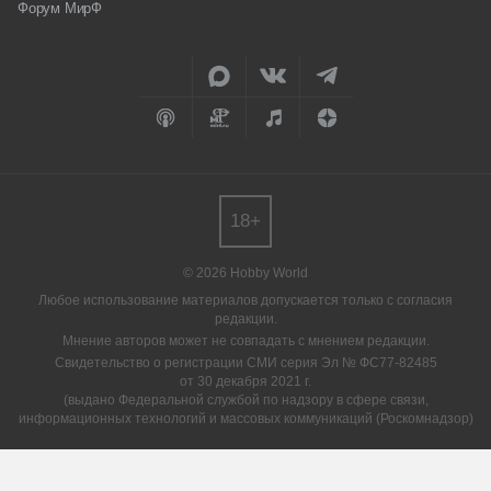
Форум МирФ
18+
© 2026 Hobby World
Любое использование материалов допускается только с согласия
редакции.
Мнение авторов может не совпадать с мнением редакции.
Свидетельство о регистрации СМИ серия Эл № ФС77-82485
от 30 декабря 2021 г.
(выдано Федеральной службой по надзору в сфере связи,
информационных технологий и массовых коммуникаций (Роскомнадзор)