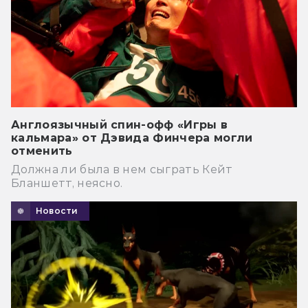
Англоязычный спин-офф «Игры в
кальмара» от Дэвида Финчера могли
отменить
Должна ли была в нем сыграть Кейт
Бланшетт, неясно.
Новости