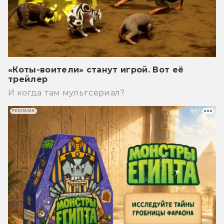
«Коты-воители» станут игрой. Вот её
трейлер
И когда там мультсериал?
РЕКЛАМА