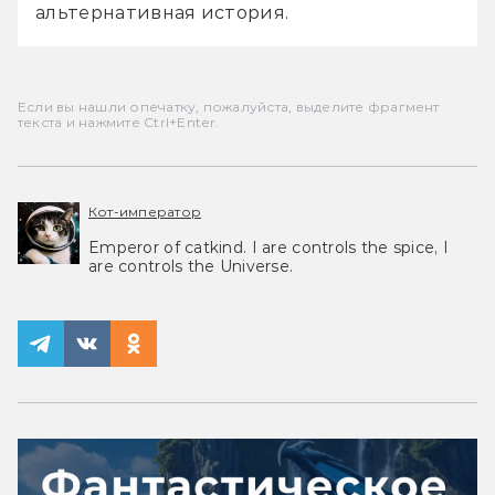
альтернативная история.
Если вы нашли опечатку, пожалуйста, выделите фрагмент
текста и нажмите Ctrl+Enter.
Кот-император
Emperor of catkind. I are controls the spice, I
are controls the Universe.