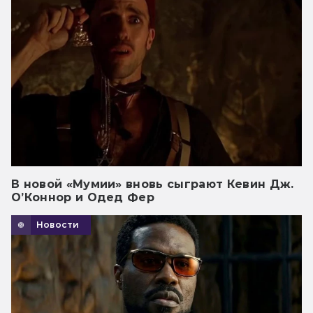
В новой «Мумии» вновь сыграют Кевин Дж.
О’Коннор и Одед Фер
Новости