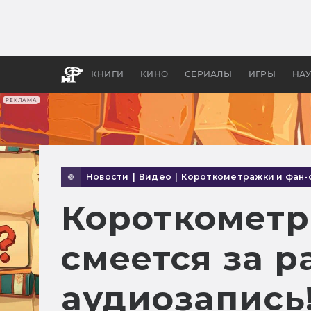
Как с
фильм
бы «В
КНИГИ
КИНО
СЕРИАЛЫ
ИГРЫ
НА
РЕКЛАМА
Новости
|
Видео
|
Короткометражки и фан
Короткометр
смеется за р
аудиозапись