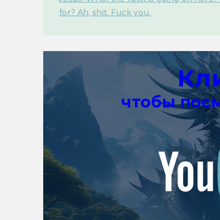
for? Ah, shit. Fuck you.
Кл
чтобы пос