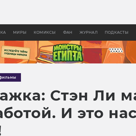
оздавались «Страшилы»:
«Одиссея» Нолана: что эт
, без которого не было
фильм сделал с Гомером и
ластелина колец»
Древней Грецией
УКА
МИРЫ
КОМИКСЫ
ФАН
ЖУРНАЛ
ПОДКАСТЫ
-фильмы
ажка: Стэн Ли м
аботой. И это н
!