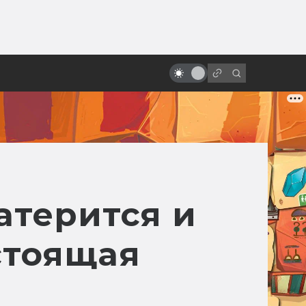
от
Взлёт и падение «Робокопа»:
неснятые сценарии
атерится и
астоящая