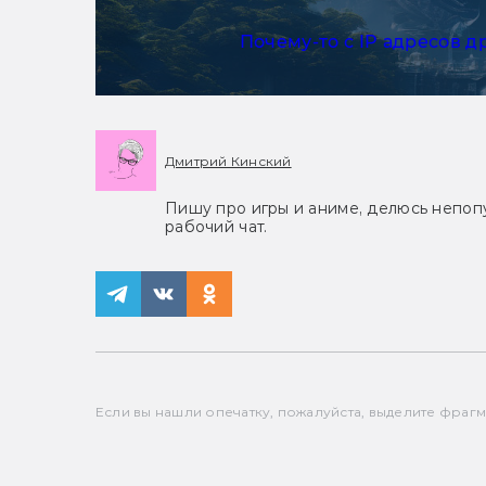
Почему-то с IP адресов д
Дмитрий Кинский
Пишу про игры и аниме, делюсь непоп
рабочий чат.
Если вы нашли опечатку, пожалуйста, выделите фрагмен