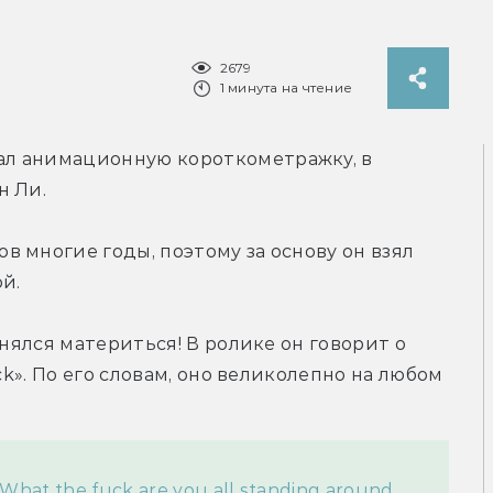
2679
1 минута на чтение
л анимационную короткометражку, в 
н Ли.
 многие годы, поэтому за основу он взял 
й.
нялся материться! В ролике он говорит о 
ck». По его словам, оно великолепно на любом 
 What the fuck are you all standing around 