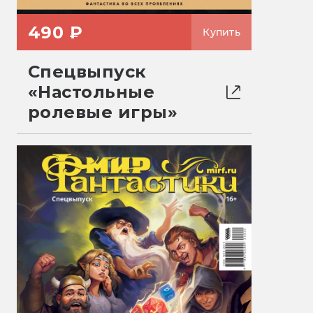
490 ₽
Купить
Спецвыпуск
«Настольные
ролевые игры»