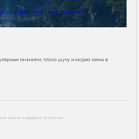
ругих стран ничего не тормозит
улярным мнением, плохо шучу и кидаю мемы в
т текста и нажмите Ctrl+Enter.