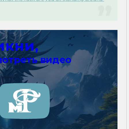
икни,
мотреть видео