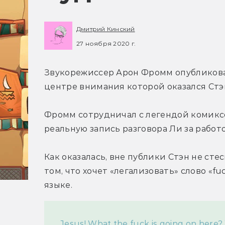
Дмитрий Кинский
27 ноября 2020 г.
Звукорежиссер Арон Фромм опубликова
центре внимания которой оказался Стэ
Фромм сотрудничал с легендой комиксов
реальную запись разговора Ли за работо
Как оказалась, вне публики Стэн не стес
том, что хочет «легализовать» слово «fu
языке.
Jesus! What the fuck is going on here?