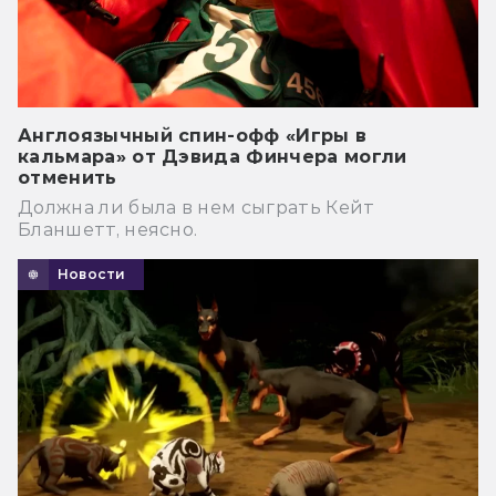
Англоязычный спин-офф «Игры в
кальмара» от Дэвида Финчера могли
отменить
Должна ли была в нем сыграть Кейт
Бланшетт, неясно.
Новости