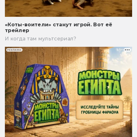
«Коты-воители» станут игрой. Вот её
трейлер
И когда там мультсериал?
РЕКЛАМА