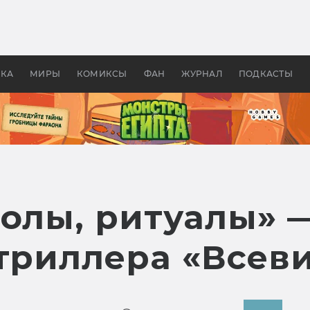
 фильмы смотреть в
Как создавались «Страшил
те 2026? В мире —
фильм, без которого не б
липсис, в России —
бы «Властелина колец»
ие комедии
УКА
МИРЫ
КОМИКСЫ
ФАН
ЖУРНАЛ
ПОДКАСТЫ
волы, ритуалы» 
 триллера «Всев