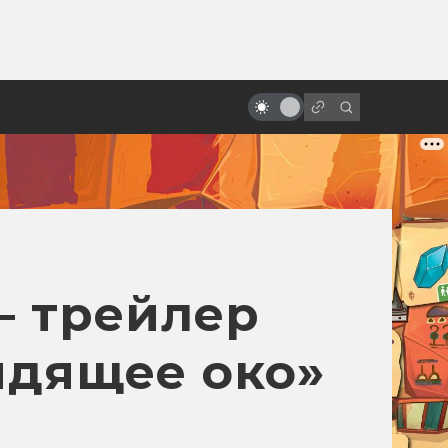
ы»:
Странные, страшные и
ыло
психоделические советские
мультфильмы
— трейлер
идящее око»