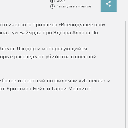
4293
1 минута на чтение
готического триллера «Всевидящее око» 
ана Луи Байярда про Эдгара Аллана По.
Август Лэндор и интересующийся 
орые расследуют убийства в военной 
более известный по фильмам «Из пекла» и 
ют Кристиан Бейл и Гарри Меллинг.
.