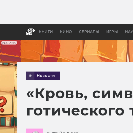
Какие
авгус
апока
детск
КНИГИ
КИНО
СЕРИАЛЫ
ИГРЫ
НА
РЕКЛАМА
Новости
«Кровь, сим
готического
Дмитрий Кинский